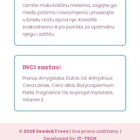
Uzmite malu količinu melema, zagrijte ga
među prstima i ravnomjerno umasirajte
u bradu i kožu ispod nje. Koristite
svakodnevno ili po potrebi za optimalnu
njegu i zaštitu.
INCI sastav:
Prunus Amygdalus Dulcis Oil, Anhydrous
Cera Lanae, Cera alba, Butyrospermum
Parkii, Fragnance Oil, Isopropil myristate,
Vitamin E.
© 2026 Seeds&Trees
| Sva prava zadržana. |
Developed by:
IT-TECH