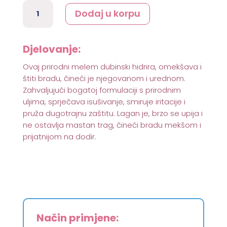
Mini
Dodaj u korpu
melem
za
muškarce,
Djelovanje:
za
zaštitu
Ovaj prirodni melem dubinski hidrira, omekšava i
i
štiti bradu, čineći je njegovanom i urednom.
hidrataciju
Zahvaljujući bogatoj formulaciji s prirodnim
brade
uljima, sprječava isušivanje, smiruje iritacije i
10g
pruža dugotrajnu zaštitu. Lagan je, brzo se upija i
količina
ne ostavlja mastan trag, čineći bradu mekšom i
prijatnijom na dodir.
Način primjene: