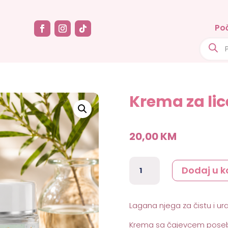
Po
Produc
search
Krema za li
20,00
KM
Krema
Dodaj u k
za
lice
sa
Lagana njega za čistu i u
čajevcem
30ml
Krema sa čajevcem posebn