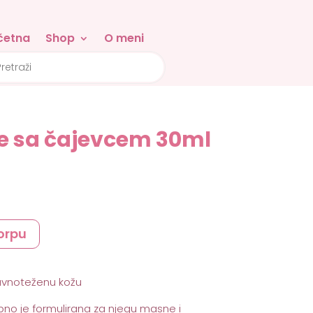
četna
Shop
O meni
ts
ce sa čajevcem 30ml
orpu
ravnoteženu kožu
o je formulirana za njegu masne i