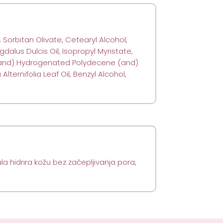
 Sorbitan Olivate, Cetearyl Alcohol,
alus Dulcis Oil, Isopropyl Myristate,
(and) Hydrogenated Polydecene (and)
lternifolia Leaf Oil, Benzyl Alcohol,
 hidrira kožu bez začepljivanja pora,