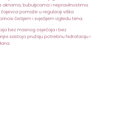
 aknama, bubuljicama i nepravilnostima.
u čajevca pomaže u regulaciji viška
inosi čistijem i svježijem izgledu tena.
pija bez masnog osjećaja i bez
njivi sastojci pružaju potrebnu hidrataciju i
dana.