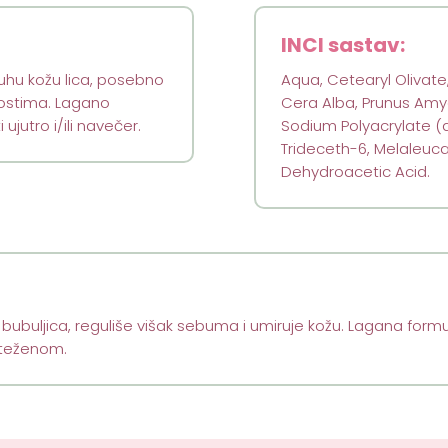
INCI sastav:
suhu kožu lica, posebno
Aqua, Cetearyl Olivate,
nostima. Lagano
Cera Alba, Prunus Amygd
ujutro i/ili navečer.
Sodium Polyacrylate 
Trideceth-6, Melaleuca A
Dehydroacetic Acid.
buljica, reguliše višak sebuma i umiruje kožu. Lagana formula
noteženom.