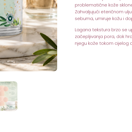
količina
problematične kože sklone
Zahvaljujući eteričnom ulj
sebuma, umiruje kožu i dopr
Lagana tekstura brzo se u
začepljivanja pora, dok hra
njegu kože tokom cijelog 