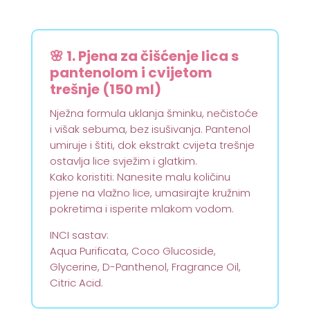
makadamije,
pjenasta
umivalica
🌸 1. Pjena za čišćenje lica s
za
pantenolom i cvijetom
čišćenje
trešnje (150 ml)
lica
i
Nježna formula uklanja šminku, nečistoće
hidratantna
i višak sebuma, bez isušivanja. Pantenol
krema
umiruje i štiti, dok ekstrakt cvijeta trešnje
za
ostavlja lice svježim i glatkim.
lice)
Kako koristiti: Nanesite malu količinu
količina
pjene na vlažno lice, umasirajte kružnim
pokretima i isperite mlakom vodom.
INCI sastav:
Aqua Purificata, Coco Glucoside,
Glycerine, D-Panthenol, Fragrance Oil,
Citric Acid.