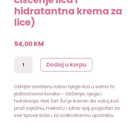
hidratantna krema za
lice)
54,00
KM
3u1
Dodaj u korpu
Set
za
blistavu
Otkrijte savršenu rutinu njege lica u samo tri
kožu
jednostavna koraka – čišćenje, njega i
(serum
hidratacija. Naš Set 3u1 je kreiran da vašoj koži
za
pruži svježinu, mekoću i zdrav sjaj, pogodan za
lice
sve tipove kože i za svakodnevnu upotrebu.
sa
uljem
avokada
i