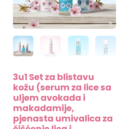
3u1 Set za blistavu
kožu (serum za lice sa
uljem avokada i
makadamije,
pjenasta umivalica za
čišćenje lica i