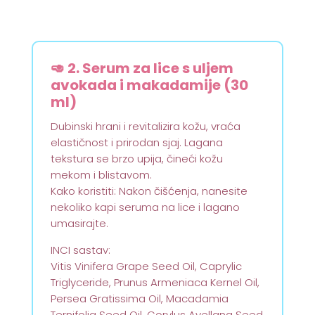
🥑 2. Serum za lice s uljem
avokada i makadamije (30
ml)
Dubinski hrani i revitalizira kožu, vraća
elastičnost i prirodan sjaj. Lagana
tekstura se brzo upija, čineći kožu
mekom i blistavom.
Kako koristiti: Nakon čišćenja, nanesite
nekoliko kapi seruma na lice i lagano
umasirajte.
INCI sastav:
Vitis Vinifera Grape Seed Oil, Caprylic
Triglyceride, Prunus Armeniaca Kernel Oil,
Persea Gratissima Oil, Macadamia
Ternifolia Seed Oil, Corylus Avellana Seed